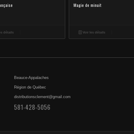
rançaise
Magie de minuit
es détails
Voir les détails
Beauce-Appalaches
Région de Québec
distributionsclement@gmail.com
581-428-5056