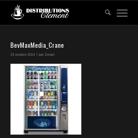
BevMaxMedia_Crane
/
23 octobre 2014
par
Zonart