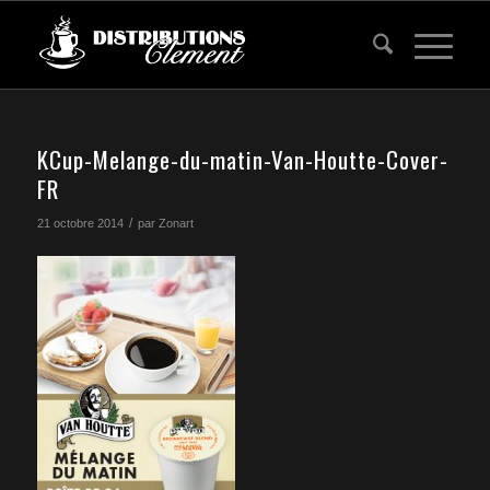
KCup-Melange-du-matin-Van-Houtte-Cover-
FR
/
21 octobre 2014
par
Zonart